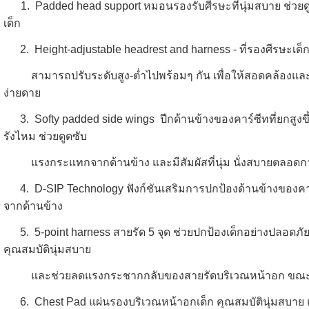
1. Padded head support หมอนรองรับศีรษะที่นุ่มสบาย ช่วย
เด็ก
2.
Height-adjustable headrest and harness - ที่รองศีรษะเด
สามารถปรับระดับสูง-ต่ำไปพร้อมๆ กัน เพื่อให้สอดคล้องและเ
ง่ายดาย
3.
Softy padded side wings ปีกด้านข้างของคาร์ซีทที่ยกสูงข
รังไหม ช่วยดูดซับ
แรงกระแทกจากด้านข้าง และมีสัมผัสที่นุ่ม นั่งสบายตลอดก
4.
D-SIP Technology ฟังก์ชันเสริมการปกป้องด้านข้างของคา
จากด้านข้าง
5. 5-point harness สายรัด 5 จุด ช่วยปกป้องเด็กอย่างปลอดภ
คุณสมบัตินุ่มสบาย
และช่วยลดแรงกระชากกลับของสายรัดบริเวณหน้าอก ขณะที่เก
6. Chest Pad แผ่นรองบริเวณหน้าอกเด็ก คุณสมบัตินุ่มสบา