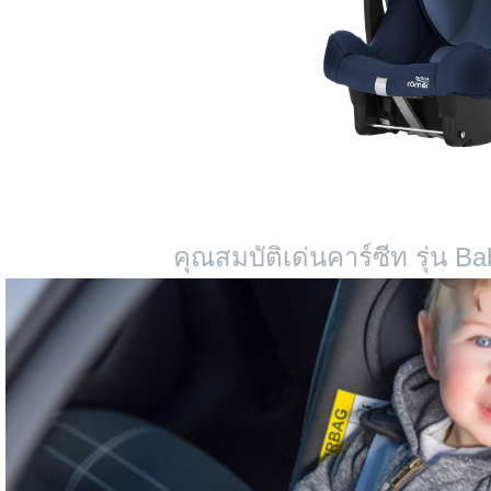
คุณสมบัติเด่นคาร์ซีท รุ่น B