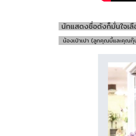
นักแสดงชื่อดังก็มั่นใจเล
น้องเป่าเปา (ลูกคุณบี้และคุณกุ๊