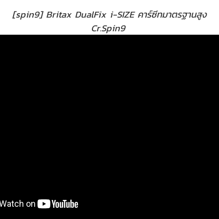
[spin9] Britax DualFix i-SIZE คาร์ซีทมาตรฐานสูง
Cr.
Spin9