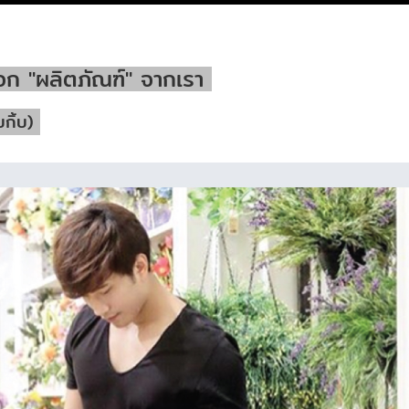
ือก "ผลิตภัณฑ์" จากเรา
บกิ้บ)