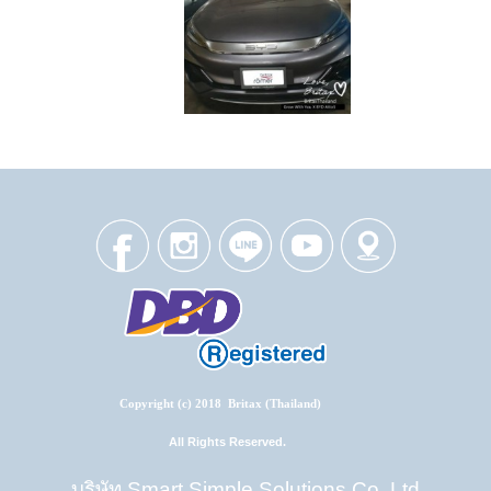
Copyright (c) 2018 Britax (Thailand)
All Rights Reserved.
บริษัท Smart Simple Solutions Co.,Ltd.