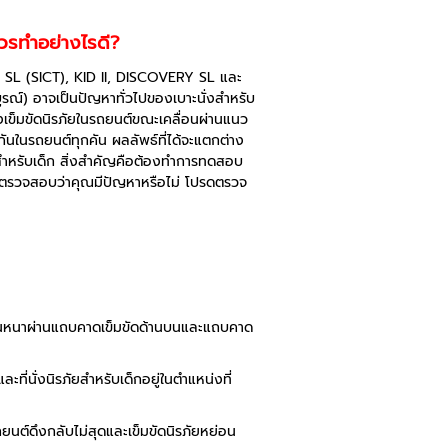
ควรทำอย่างไรดี?
FIX SL (SICT), KID II, DISCOVERY SL และ
ูรณ์) อาจเป็นปัญหาทั่วไปของเบาะนั่งสำหรับ
งเข็มขัดนิรภัยในรถยนต์ขณะเคลื่อนผ่านแนว
นกันในรถยนต์ทุกคัน ผลลัพธ์ที่ได้จะแตกต่าง
ีทสำหรับเด็ก สิ่งสำคัญคือต้องทำการทดสอบ
่อตรวจสอบว่าคุณมีปัญหาหรือไม่ โปรดตรวจ
แน่นหนาผ่านแถบคาดเข็มขัดด้านบนและแถบคาด
ี่นั่งนิรภัยสำหรับเด็กอยู่ในตำแหน่งที่
ถยนต์ดึงกลับไม่สุดและเข็มขัดนิรภัยหย่อน