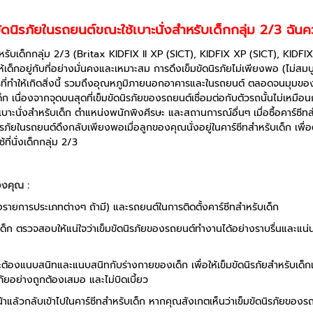
ดนิรภัยในรถยนต์ขณะใช้เบาะนั่งสำหรับเด็กกลุ่ม 2/3 ฉัน
สำหรับเด็กกลุ่ม 2/3 (Britax KIDFIX II XP (SICT), KIDFIX XP (SICT), KID
ด็กอยู่กับที่อย่างมั่นคงและเหมาะสม การดึงเข็มขัดนิรภัยไม่เพียงพอ (ไม่สมบ
รที่ทำให้เกิดสิ่งนี้ รวมถึงอุณหภูมิภายนอกอาคารและในรถยนต์ ตลอดจนมุมขอ
ก เนื่องจากจุดบนสุดที่เข็มขัดนิรภัยของรถยนต์เชื่อมต่อกับตัวรถนั้นไม่เหมือ
เบาะนั่งสำหรับเด็ก ตำแหน่งพนักพิงศีรษะ และสถานการณ์อื่นๆ เมื่อซื้อคาร์ซ
ิรภัยในรถยนต์ดึงกลับเพียงพอเมื่อลูกของคุณนั่งอยู่ในคาร์ซีทสำหรับเด็ก
เพื
ี่นั่งเด็กกลุ่ม 2/3
องคุณ :
ถึงรายการประเภทต่างๆ ถ้ามี) และรถยนต์ในการติดตั้งคาร์ซีทสำหรับเด็ก
บเด็ก ตรวจสอบให้แน่ใจว่าเข็มขัดนิรภัยของรถยนต์ทำงานได้อย่างราบรื่นและ
องแนบสนิทและแนบสนิทกับร่างกายของเด็ก เพื่อให้เข็มขัดนิรภัยสำหรับเด็กและท
ัยอย่างถูกต้องเสมอ และไม่บิดเบี้ยว
หน้าแล้วกลับเข้าไปในคาร์ซีทสำหรับเด็ก หากคุณสังเกตเห็นว่าเข็มขัดนิรภัยของร