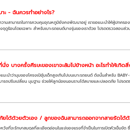
บาะ - ฉันควรทำอย่างไร?
ว่าความสามารถในการควบคุมอุณหภูมิยังคงพัฒนาอยู่ เราขอแนะนำให้ผู้ปกครอ
งฤดูร้อนโดยเฉพาะ สำหรับเบาะรถยนต์บางรุ่นของเราด้วย โปรดตรวจสอบส่วนอุป
่นั่ง บางครั้งศีรษะของเขาจะล้มไปข้างหน้า อะไรทำให้เกิดสิ
แนะนำว่ามุมของโครงเป้อุ้มเด็กสูงเกินไปบนเบาะรถยนต์ ดังนั้นสำหรับ BAB
มารถปรับเปลี่ยน มุมฐาน ช่วยให้ลูกน้อยนอนราบได้สบายและปลอดภัย โปรดตรวจ
ภัยได้ด้วยตัวเอง / ลูกของฉันสามารถออกจากสายรัดได้ด้
งที่จะรักษาสมดุลที่ละเอียดอ่อนในแง่ของแรงที่จำเป็นในการเปิดหัวเข็มขัด ซึ่ง