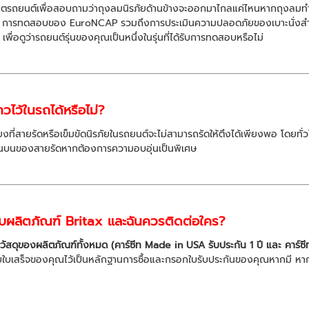
ิตรถยนต์เพื่อสอบถามว่าถุงลมนิรภัยด้านข้างจะออกมาไกลแค่ไหนหากถุงลมทำงา
ือไม่ การทดสอบของ EuroNCAP รวมถึงการประเมินความปลอดภัยของเบาะนั่งสำห
ดูว่ารถยนต์รุ่นของคุณเป็นหนึ่งในรุ่นที่ได้รับการทดสอบหรือไม่
ไว้ในรถได้หรือไม่?
ที่สายรัดหรือเข็มขัดนิรภัยในรถยนต์จะไม่สามารถรัดให้ตึงได้เพียงพอ โดยทั่ว
ด้านบนของสายรัดหากต้องการความอบอุ่นเป็นพิเศษ
ับผลิตภัณฑ์ Britax และฉันควรติดต่อใคร?
ัสดุของผลิตภัณฑ์ทั้งหมด (คาร์ซีท Made in USA รับประกัน 1 ปี และ คาร์ซ
รดเก็บใบเสร็จของคุณไว้เป็นหลักฐานการซื้อและกรอกใบรับประกันของคุณหากมี หา