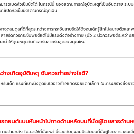
สามารถเปิดหัวเข็มขัดได้ ในกรณีนี้ ของสถานการณ์อุบัติเหตุที่เป็นอันตราย ระบบ
ญ่เปิดหัวเข็มขัดได้ในกรณีฉุกเฉิน
จุดสมดุลที่ดีที่สุดระหว่างการกระชับสายรัดให้ตึงจนเด็กรู้สึกไม่สบายตัวและ
 สายรัดควรกระชับพอดีแต่ไม่มีแรงดึงต่อร่างกาย (นิ้ว 2 นิ้วควรพอดีระหว่
ะนำให้คุณหยุดทันทีและรัดสายรัดลูกของคุณใหม่
่างเกิดอุบัติเหตุ ฉันควรทำอย่างไรดี?
ีทสำหรับเด็ก แรงที่เบาะนั่งดูดซับไว้อาจทำให้เกิดรอยแตกเล็กๆ ในโครงสร้างซึ่ง
นรถยนต์แบบหันหน้าไปทางด้านหลังบนที่นั่งผู้โดยสารด้านหน้า
ทางด้านหลัง ไม่ควรใช้ที่นั่งเหล่านี้ร่วมกับถุงลมนิรภัยบนที่นั่งผู้โดยสาร เ